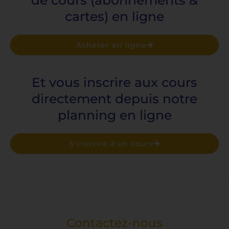
i
e
cartes) en ligne
l
r
n
Acheter en ligne
a
t
Et vous inscrire aux cours
i
directement depuis notre
v
planning en ligne
e
:
S'inscrire à un cours
Contactez-nous