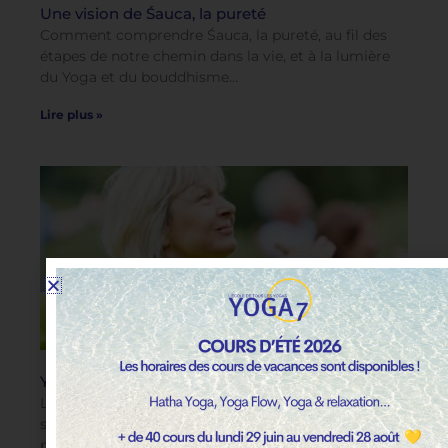
Une vision de Śauca, la pureté
Comment comprendre Śauca, la pureté, au fil des
étapes de notre chemin dans la vie, et à la lumière
du Yoga et du bouddhisme…
Lire plus »
Yoga et ostéoporose
L’ostéoporose, on en entend forcément parler,
surtout si, en tant que femmes, nous entrons en
phase de post-ménopause. Mais qu’est-ce que c’est