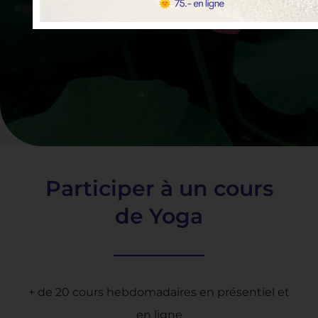
Participer à un cours
de Yoga
+ de 20 cours hebdomadaires en présentiel et
en ligne