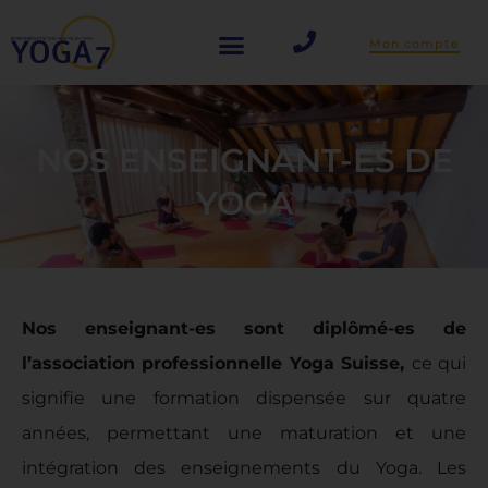
Aller
Mon compte
au
contenu
NOS ENSEIGNANT-ES DE
YOGA
Nos enseignant-es sont diplômé-es de
l’association professionnelle Yoga Suisse,
ce qui
signifie une formation dispensée sur quatre
années, permettant une maturation et une
intégration des enseignements du Yoga. Les