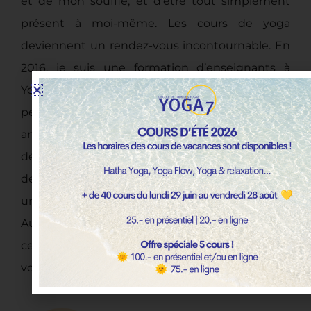
et de mon souffle, et d’être tout simplement
présent à moi-même. Les cours de yoga
deviennent un rendez-vous incontournable. En
2016, je suis une formation d’enseignants à
Yoga7 afin d’approfondir ma pratique
personnelle et mes connaissances. Quatre
années qui vont m’enrichir, me nourrir. Je
découvre une philosophie de vie, une histoire
de cœur qui va bien au-delà des postures. C’est
un retour chez soi, un rendez-vous privilégié.
Aujourd’hui, j’ai envie de partager la richesse de
cet art de vivre, de vous emmener dans ce
voyage intérieur.