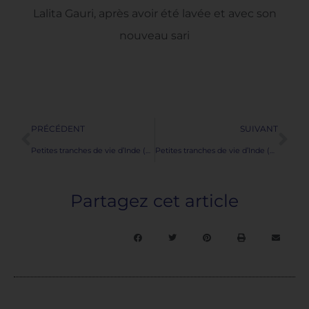
Lalita Gauri, après avoir été lavée et avec son
nouveau sari
Précédent
Su
PRÉCÉDENT
SUIVANT
Petites tranches de vie d’Inde (6) – Arrivée à Varanasi
Petites tranches de vie d’Inde (8) – Les grottes de Barabar
Partagez cet article