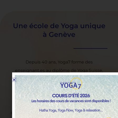
Une école de Yoga unique
à Genève
Depuis 40 ans, Yoga7 forme des
enseignant.es au diplôme de Yoga Suisse,
reconnu par l’Union Européenne de Yoga et
transmet un Yoga authentique adapté à
chacun.e. Dans l’ambiance chaleureuse d’ un
lieu unique à Genève, partez à la découverte
de vous-même, accompagnés de professeurs