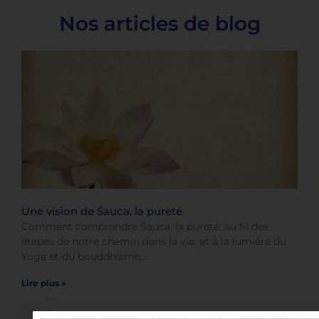
Nos articles de blog
Une vision de Śauca, la pureté
Comment comprendre Śauca, la pureté, au fil des
étapes de notre chemin dans la vie, et à la lumière du
Yoga et du bouddhisme…
Lire plus »